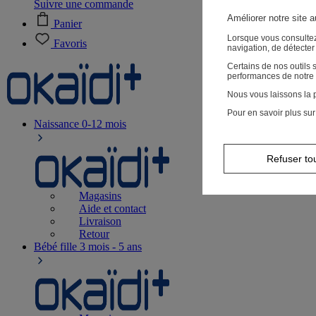
Suivre une commande
Améliorer notre site 
Panier
Lorsque vous consultez
Favoris
navigation, de détecte
Certains de nos outils
performances de notre 
Nous vous laissons la p
Pour en savoir plus sur
Naissance
0-12 mois
Refuser to
Magasins
Aide et contact
Livraison
Retour
Bébé fille
3 mois - 5 ans