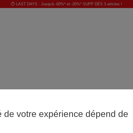
⏱️ LAST DAYS : Jusqu'à -60%* et -20%* SUPP DÈS 3 articles !
é de votre expérience dépend de