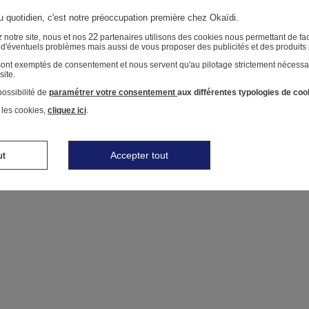
au quotidien, c'est notre préoccupation première chez Okaïdi.
22
 notre site, nous et nos
partenaires utilisons des cookies nous permettant de faci
r d'éventuels problèmes mais aussi de vous proposer des publicités et des produits
 sont exemptés de consentement et nous servent qu'au pilotage strictement nécessa
site.
ossibilité de
paramétrer votre consentement
aux différentes typologies de coo
 les cookies,
cliquez ici
.
ut
Accepter tout