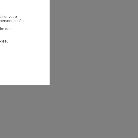
liter votre
 personnalisés.
ire des
kies.