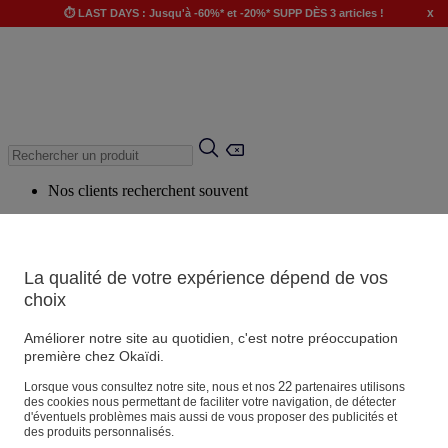
x
⏱️ LAST DAYS : Jusqu'à -60%* et -20%* SUPP DÈS 3 articles !
Nos clients recherchent souvent
Mots clés suggérés
Conseils suggérés
La qualité de votre expérience dépend de vos
Produits suggérés
choix
Voir tous les produits
Améliorer notre site au quotidien, c'est notre préoccupation
première chez Okaïdi.
Magasin
22
Lorsque vous consultez notre site, nous et nos
partenaires utilisons
des cookies nous permettant de faciliter votre navigation, de détecter
d'éventuels problèmes mais aussi de vous proposer des publicités et
des produits personnalisés.
Vos informations personnelles