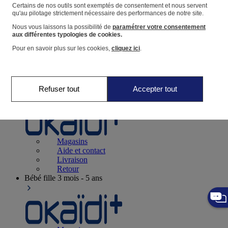
Suivre une commande
Certains de nos outils sont exemptés de consentement et nous servent
qu'au pilotage strictement nécessaire des performances de notre site.
Panier
Nous vous laissons la possibilité de
paramétrer votre consentement
Favoris
aux différentes typologies de cookies.
Pour en savoir plus sur les cookies,
cliquez ici
.
Refuser tout
Accepter tout
Naissance
0-12 mois
Magasins
Aide et contact
Livraison
Retour
Bébé fille
3 mois - 5 ans