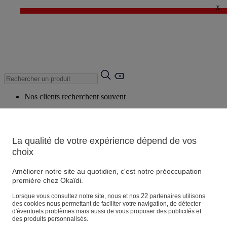
x
✨ LAST DAYS : Jusqu'à -60%* ✨
💙 1€* le 3ème article sur une sélection Été 💙
Nos clients recherchent souvent
Mots clés suggérés
Conseils suggérés
La qualité de votre expérience dépend de vos
Produits suggérés
choix
Voir tous les produits
Améliorer notre site au quotidien, c'est notre préoccupation
première chez Okaïdi.
Magasin
22
Lorsque vous consultez notre site, nous et nos
partenaires utilisons
des cookies nous permettant de faciliter votre navigation, de détecter
d'éventuels problèmes mais aussi de vous proposer des publicités et
des produits personnalisés.
Vos informations personnelles