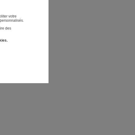
liter votre
 personnalisés.
ire des
kies.