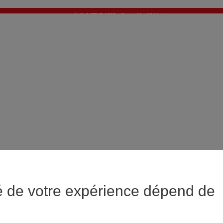
✨ LAST DAYS : Jusqu'à -60%* ✨
💙 1€* le 3ème article sur une sélection Été 💙
é de votre expérience dépend de