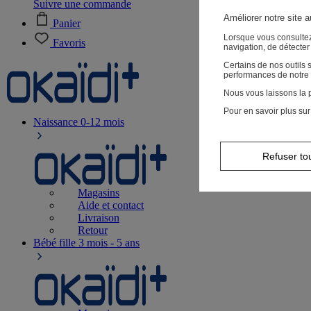
Suivre une commande
Améliorer notre site 
Panier
Lorsque vous consultez
Favoris
navigation, de détecte
Certains de nos outils
performances de notre 
Nous vous laissons la p
Pour en savoir plus sur
Naissance
0-12 mois
Refuser to
Magasins
Aide et contact
Livraison
Retour
Bébé fille
3 mois - 5 ans