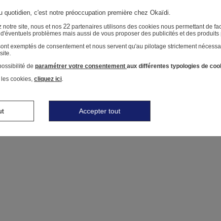
au quotidien, c'est notre préoccupation première chez Okaïdi.
22
 notre site, nous et nos
partenaires utilisons des cookies nous permettant de faci
r d'éventuels problèmes mais aussi de vous proposer des publicités et des produits
 sont exemptés de consentement et nous servent qu'au pilotage strictement nécessa
site.
ossibilité de
paramétrer votre consentement
aux différentes typologies de coo
 les cookies,
cliquez ici
.
ut
Accepter tout