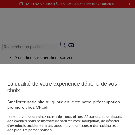
x
⏱️ LAST DAYS : Jusqu'à -60%* et -20%* SUPP DÈS 3 articles !
Nos clients recherchent souvent
Mots clés suggérés
Conseils suggérés
La qualité de votre expérience dépend de vos
Produits suggérés
choix
Voir tous les produits
Améliorer notre site au quotidien, c'est notre préoccupation
première chez Okaïdi.
Magasin
22
Lorsque vous consultez notre site, nous et nos
partenaires utilisons
des cookies nous permettant de faciliter votre navigation, de détecter
d'éventuels problèmes mais aussi de vous proposer des publicités et
des produits personnalisés.
Vos informations personnelles