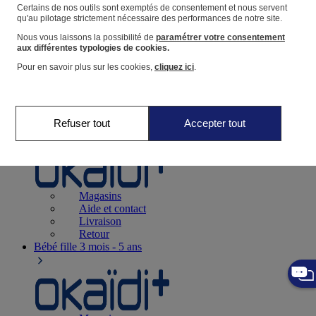
Suivre une commande
Certains de nos outils sont exemptés de consentement et nous servent
qu'au pilotage strictement nécessaire des performances de notre site.
Panier
Nous vous laissons la possibilité de
paramétrer votre consentement
Favoris
aux différentes typologies de cookies.
Pour en savoir plus sur les cookies,
cliquez ici
.
Refuser tout
Accepter tout
Naissance
0-12 mois
Magasins
Aide et contact
Livraison
Retour
Bébé fille
3 mois - 5 ans