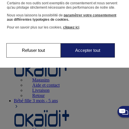
Suivre une commande
Certains de nos outils sont exemptés de consentement et nous servent
qu'au pilotage strictement nécessaire des performances de notre site.
Panier
Nous vous laissons la possibilité de
paramétrer votre consentement
Favoris
aux différentes typologies de cookies.
Pour en savoir plus sur les cookies,
cliquez ici
.
Refuser tout
Accepter tout
Naissance
0-12 mois
Magasins
Aide et contact
Livraison
Retour
Bébé fille
3 mois - 5 ans