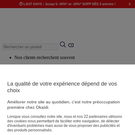
x
⏱️ LAST DAYS : Jusqu'à -60%* et -20%* SUPP DÈS 3 articles !
Nos clients recherchent souvent
Mots clés suggérés
Conseils suggérés
La qualité de votre expérience dépend de vos
Produits suggérés
choix
Voir tous les produits
Améliorer notre site au quotidien, c'est notre préoccupation
première chez Okaïdi.
Magasin
22
Lorsque vous consultez notre site, nous et nos
partenaires utilisons
des cookies nous permettant de faciliter votre navigation, de détecter
d'éventuels problèmes mais aussi de vous proposer des publicités et
des produits personnalisés.
Vos informations personnelles