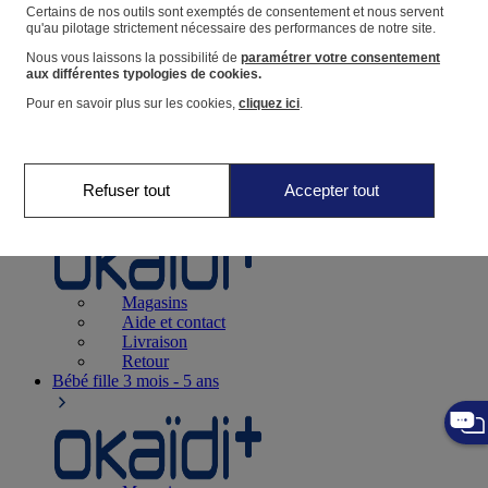
Suivre une commande
Certains de nos outils sont exemptés de consentement et nous servent
qu'au pilotage strictement nécessaire des performances de notre site.
Panier
Nous vous laissons la possibilité de
paramétrer votre consentement
Favoris
aux différentes typologies de cookies.
Pour en savoir plus sur les cookies,
cliquez ici
.
Refuser tout
Accepter tout
Naissance
0-12 mois
Magasins
Aide et contact
Livraison
Retour
Bébé fille
3 mois - 5 ans