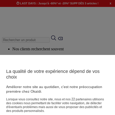
x
⏱️ LAST DAYS : Jusqu'à -60%* et -20%* SUPP DÈS 3 articles !
Nos clients recherchent souvent
Mots clés suggérés
Conseils suggérés
La qualité de votre expérience dépend de vos
Produits suggérés
choix
Voir tous les produits
Améliorer notre site au quotidien, c'est notre préoccupation
première chez Okaïdi.
Magasin
22
Lorsque vous consultez notre site, nous et nos
partenaires utilisons
des cookies nous permettant de faciliter votre navigation, de détecter
d'éventuels problèmes mais aussi de vous proposer des publicités et
des produits personnalisés.
Vos informations personnelles