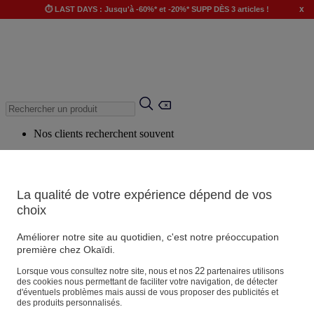
x
⏱️ LAST DAYS : Jusqu'à -60%* et -20%* SUPP DÈS 3 articles !
Nos clients recherchent souvent
Mots clés suggérés
Conseils suggérés
La qualité de votre expérience dépend de vos
Produits suggérés
choix
Voir tous les produits
Améliorer notre site au quotidien, c'est notre préoccupation
première chez Okaïdi.
Magasin
22
Lorsque vous consultez notre site, nous et nos
partenaires utilisons
des cookies nous permettant de faciliter votre navigation, de détecter
d'éventuels problèmes mais aussi de vous proposer des publicités et
des produits personnalisés.
Vos informations personnelles