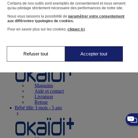
Suivre une commande
Certains de nos outils sont exemptés de consentement et nous servent
qu'au pilotage strictement nécessaire des performances de notre site.
Panier
Nous vous laissons la possibilité de
paramétrer votre consentement
Favoris
aux différentes typologies de cookies.
Pour en savoir plus sur les cookies,
cliquez ici
.
Refuser tout
Accepter tout
Naissance
0-12 mois
Magasins
Aide et contact
Livraison
Retour
Bébé fille
3 mois - 5 ans