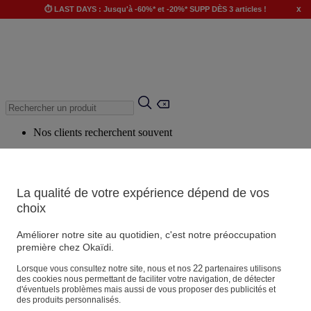
x
⏱️ LAST DAYS : Jusqu'à -60%* et -20%* SUPP DÈS 3 articles !
Nos clients recherchent souvent
Mots clés suggérés
Conseils suggérés
La qualité de votre expérience dépend de vos
Produits suggérés
choix
Voir tous les produits
Améliorer notre site au quotidien, c'est notre préoccupation
première chez Okaïdi.
Magasin
22
Lorsque vous consultez notre site, nous et nos
partenaires utilisons
des cookies nous permettant de faciliter votre navigation, de détecter
d'éventuels problèmes mais aussi de vous proposer des publicités et
des produits personnalisés.
Vos informations personnelles