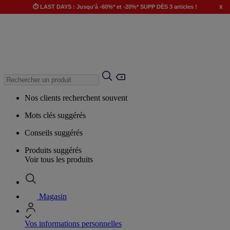
x
⏱️ LAST DAYS : Jusqu'à -60%* et -20%* SUPP DÈS 3 articles !
Nos clients recherchent souvent
Mots clés suggérés
Conseils suggérés
Produits suggérés
Voir tous les produits
Magasin
Vos informations personnelles