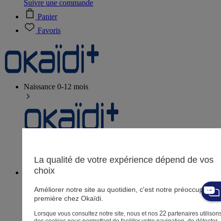
Suivre une commande
Panier
Favoris
Naissance
0-12 mois
Magasins
Aide et contact
Livraison
La qualité de votre expérience dépend de vos
Retour
choix
Bébé fille
3 mois - 5 ans
Améliorer notre site au quotidien, c'est notre préoccupation
première chez Okaïdi.
22
Lorsque vous consultez notre site, nous et nos
partenaires utilison
des cookies nous permettant de faciliter votre navigation, de détecter