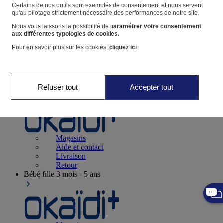
Suivre une commande
Certains de nos outils sont exemptés de consentement et nous servent
qu'au pilotage strictement nécessaire des performances de notre site.
Panier
Nous vous laissons la possibilité de
paramétrer votre consentement
Favoris
aux différentes typologies de cookies.
Pour en savoir plus sur les cookies,
cliquez ici
.
Refuser tout
Accepter tout
Naissance
0-12 mois
Magasins
Aide et contact
Livraison
Retour
Bébé fille
3 mois - 5 ans