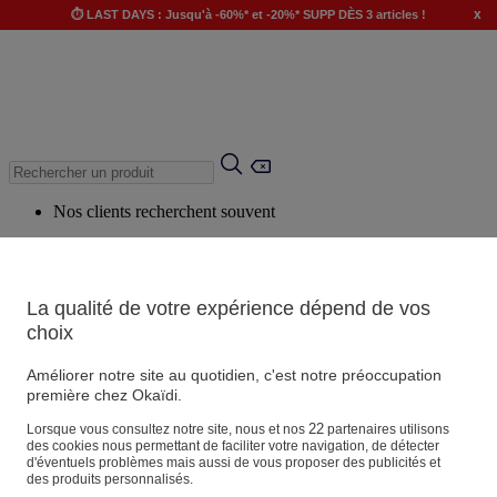
x
⏱️ LAST DAYS : Jusqu'à -60%* et -20%* SUPP DÈS 3 articles !
Nos clients recherchent souvent
Mots clés suggérés
Conseils suggérés
La qualité de votre expérience dépend de vos
Produits suggérés
choix
Voir tous les produits
Améliorer notre site au quotidien, c'est notre préoccupation
première chez Okaïdi.
Magasin
22
Lorsque vous consultez notre site, nous et nos
partenaires utilisons
des cookies nous permettant de faciliter votre navigation, de détecter
d'éventuels problèmes mais aussi de vous proposer des publicités et
des produits personnalisés.
Vos informations personnelles