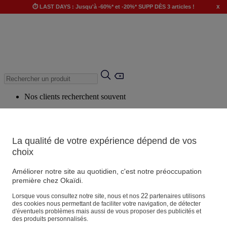
x
⏱️ LAST DAYS : Jusqu'à -60%* et -20%* SUPP DÈS 3 articles !
Nos clients recherchent souvent
Mots clés suggérés
Conseils suggérés
La qualité de votre expérience dépend de vos
Produits suggérés
choix
Voir tous les produits
Améliorer notre site au quotidien, c'est notre préoccupation
première chez Okaïdi.
Magasin
22
Lorsque vous consultez notre site, nous et nos
partenaires utilisons
des cookies nous permettant de faciliter votre navigation, de détecter
d'éventuels problèmes mais aussi de vous proposer des publicités et
des produits personnalisés.
Vos informations personnelles