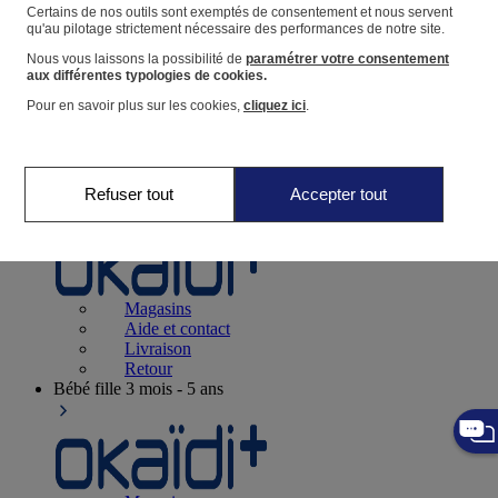
Suivre une commande
Certains de nos outils sont exemptés de consentement et nous servent
qu'au pilotage strictement nécessaire des performances de notre site.
Panier
Nous vous laissons la possibilité de
paramétrer votre consentement
Favoris
aux différentes typologies de cookies.
Pour en savoir plus sur les cookies,
cliquez ici
.
Refuser tout
Accepter tout
Naissance
0-12 mois
Magasins
Aide et contact
Livraison
Retour
Bébé fille
3 mois - 5 ans