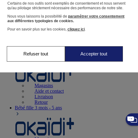
Suivre une commande
Certains de nos outils sont exemptés de consentement et nous servent
qu'au pilotage strictement nécessaire des performances de notre site.
Panier
Nous vous laissons la possibilité de
paramétrer votre consentement
Favoris
aux différentes typologies de cookies.
Pour en savoir plus sur les cookies,
cliquez ici
.
Refuser tout
Accepter tout
Naissance
0-12 mois
Magasins
Aide et contact
Livraison
Retour
Bébé fille
3 mois - 5 ans