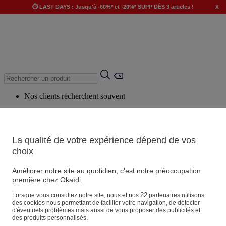
x
⏱️ LAST DAYS : Jusqu'à -60%* et -20%* SUPP DÈS 3 articles !
Nos clients recherchent souvent
Mots clés suggérés
Conseils suggérés
La qualité de votre expérience dépend de vos
Produits suggérés
choix
Voir tous les produits
Améliorer notre site au quotidien, c'est notre préoccupation
première chez Okaïdi.
Magasin
22
Lorsque vous consultez notre site, nous et nos
partenaires utilisons
des cookies nous permettant de faciliter votre navigation, de détecter
d'éventuels problèmes mais aussi de vous proposer des publicités et
des produits personnalisés.
Vos informations personnelles