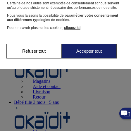
Suivre une commande
Certains de nos outils sont exemptés de consentement et nous servent
qu'au pilotage strictement nécessaire des performances de notre site.
Panier
Nous vous laissons la possibilité de
paramétrer votre consentement
Favoris
aux différentes typologies de cookies.
Pour en savoir plus sur les cookies,
cliquez ici
.
Refuser tout
Accepter tout
Naissance
0-12 mois
Magasins
Aide et contact
Livraison
Retour
Bébé fille
3 mois - 5 ans