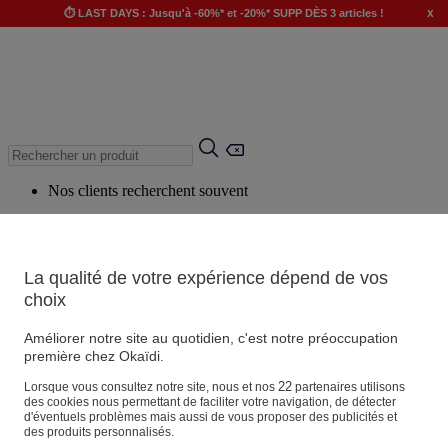
x
⏱️ LAST DAYS : Jusqu'à -60%* et -20%* SUPP DÈS 3 articles !
Nos clients recherchent souvent
Mots clés suggérés
Conseils suggérés
La qualité de votre expérience dépend de vos
Produits suggérés
choix
Voir tous les produits
Améliorer notre site au quotidien, c'est notre préoccupation
première chez Okaïdi.
Magasin
22
Lorsque vous consultez notre site, nous et nos
partenaires utilisons
des cookies nous permettant de faciliter votre navigation, de détecter
d'éventuels problèmes mais aussi de vous proposer des publicités et
des produits personnalisés.
Vos informations personnelles