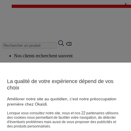
x
✨ LAST DAYS : Jusqu'à -60%* ✨
💙 1€* le 3ème article sur une sélection Été 💙
Nos clients recherchent souvent
Mots clés suggérés
Conseils suggérés
La qualité de votre expérience dépend de vos
Produits suggérés
choix
Voir tous les produits
Améliorer notre site au quotidien, c'est notre préoccupation
première chez Okaïdi.
Magasin
22
Lorsque vous consultez notre site, nous et nos
partenaires utilisons
des cookies nous permettant de faciliter votre navigation, de détecter
d'éventuels problèmes mais aussi de vous proposer des publicités et
des produits personnalisés.
Vos informations personnelles