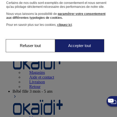
Suivre une commande
Certains de nos outils sont exemptés de consentement et nous servent
qu'au pilotage strictement nécessaire des performances de notre site.
Panier
Nous vous laissons la possibilité de
paramétrer votre consentement
Favoris
aux différentes typologies de cookies.
Pour en savoir plus sur les cookies,
cliquez ici
.
Refuser tout
Accepter tout
Naissance
0-12 mois
Magasins
Aide et contact
Livraison
Retour
Bébé fille
3 mois - 5 ans