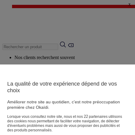
x
✨ LAST DAYS : Jusqu'à -60%* ✨
💙 1€* le 3ème article sur une sélection Été 💙
Nos clients recherchent souvent
Mots clés suggérés
Conseils suggérés
La qualité de votre expérience dépend de vos
Produits suggérés
choix
Voir tous les produits
Améliorer notre site au quotidien, c'est notre préoccupation
première chez Okaïdi.
Magasin
22
Lorsque vous consultez notre site, nous et nos
partenaires utilisons
des cookies nous permettant de faciliter votre navigation, de détecter
d'éventuels problèmes mais aussi de vous proposer des publicités et
des produits personnalisés.
Vos informations personnelles