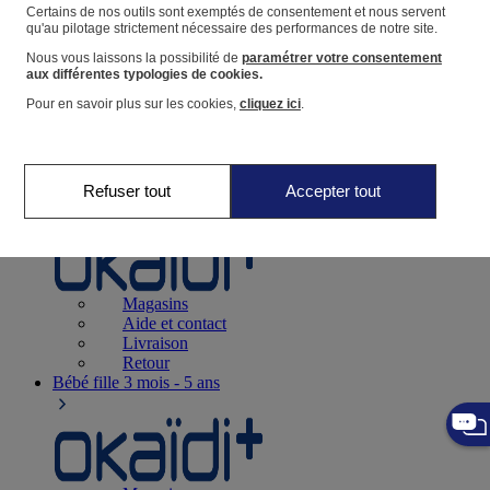
Suivre une commande
Certains de nos outils sont exemptés de consentement et nous servent
qu'au pilotage strictement nécessaire des performances de notre site.
Panier
Nous vous laissons la possibilité de
paramétrer votre consentement
Favoris
aux différentes typologies de cookies.
Pour en savoir plus sur les cookies,
cliquez ici
.
Refuser tout
Accepter tout
Naissance
0-12 mois
Magasins
Aide et contact
Livraison
Retour
Bébé fille
3 mois - 5 ans