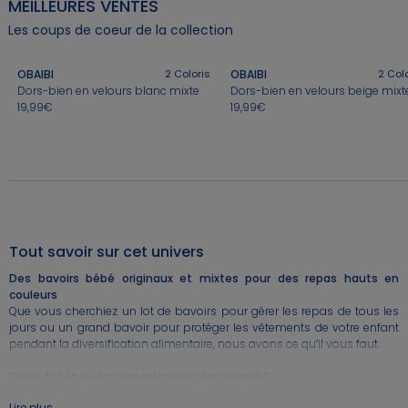
MEILLEURES VENTES
⏱️ Last days
Nos conseils
Nos conseils
Nos sélections
Nos conseils
Jusqu'à -60%*
+
+
Les coups de coeur de la collection
Nos conseils
Nos sélections
Jeux sportifs
OBAIBI
2
Coloris
OBAIBI
2
Colo
Nos conseils
Dors-bien en velours blanc mixte
Dors-bien en velours beige mixt
Nos Pantalons & Leggings
Nos Pantalons
Nouvelle Collection
J'en profite
J'en profite
J'en profite
19,99€
19,99€
Nouvelle collection
J'en profite
Idées Cadeaux Naissance
J'en profite
Tout savoir sur cet univers
Des bavoirs bébé originaux et mixtes pour des repas hauts en
couleurs
Que vous cherchiez un lot de bavoirs pour gérer les repas de tous les
jours ou un grand bavoir pour protéger les vêtements de votre enfant
pendant la diversification alimentaire, nous avons ce qu’il vous faut.
Quels types de bavoirs retrouver chez Okaïdi ?
Chez Okaïdi, nous comprenons que chaque bébé est unique. C’est
Lire plus