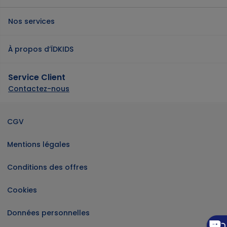
Nos services
À propos d’ÏDKIDS
Service Client
Contactez-nous
CGV
Mentions légales
Conditions des offres
Cookies
Magasins
Magasins
Magasins
Magasins
Magasins
Magasins
Magasins
Magasins
Magasins
Magasins
Données personnelles
Aide et contact
Aide et contact
Aide et contact
Aide et contact
Aide et contact
Aide et contact
Aide et contact
Aide et contact
Aide et contact
Aide et contact