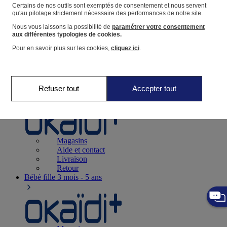
Suivre une commande
Certains de nos outils sont exemptés de consentement et nous servent
qu'au pilotage strictement nécessaire des performances de notre site.
Panier
Nous vous laissons la possibilité de
paramétrer votre consentement
Favoris
aux différentes typologies de cookies.
Pour en savoir plus sur les cookies,
cliquez ici
.
Refuser tout
Accepter tout
Naissance
0-12 mois
Magasins
Aide et contact
Livraison
Retour
Bébé fille
3 mois - 5 ans