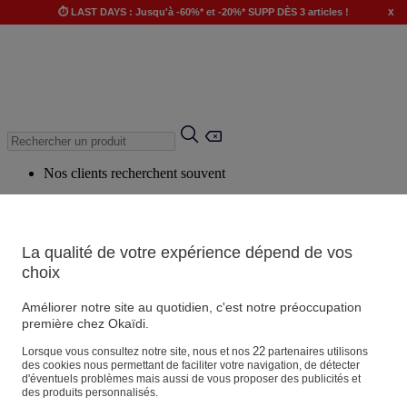
x
⏱️ LAST DAYS : Jusqu'à -60%* et -20%* SUPP DÈS 3 articles !
Nos clients recherchent souvent
Mots clés suggérés
Conseils suggérés
La qualité de votre expérience dépend de vos
Produits suggérés
choix
Voir tous les produits
Améliorer notre site au quotidien, c'est notre préoccupation
première chez Okaïdi.
Magasin
22
Lorsque vous consultez notre site, nous et nos
partenaires utilisons
des cookies nous permettant de faciliter votre navigation, de détecter
d'éventuels problèmes mais aussi de vous proposer des publicités et
des produits personnalisés.
Vos informations personnelles