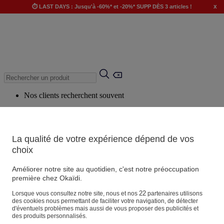
x
⏱️ LAST DAYS : Jusqu'à -60%* et -20%* SUPP DÈS 3 articles !
Nos clients recherchent souvent
Mots clés suggérés
Conseils suggérés
La qualité de votre expérience dépend de vos
Produits suggérés
choix
Voir tous les produits
Améliorer notre site au quotidien, c'est notre préoccupation
première chez Okaïdi.
Magasin
22
Lorsque vous consultez notre site, nous et nos
partenaires utilisons
des cookies nous permettant de faciliter votre navigation, de détecter
d'éventuels problèmes mais aussi de vous proposer des publicités et
des produits personnalisés.
Vos informations personnelles