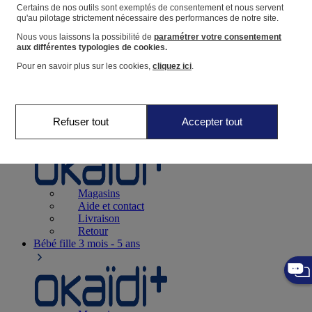
Suivre une commande
Certains de nos outils sont exemptés de consentement et nous servent
qu'au pilotage strictement nécessaire des performances de notre site.
Panier
Nous vous laissons la possibilité de
paramétrer votre consentement
Favoris
aux différentes typologies de cookies.
Pour en savoir plus sur les cookies,
cliquez ici
.
Refuser tout
Accepter tout
Naissance
0-12 mois
Magasins
Aide et contact
Livraison
Retour
Bébé fille
3 mois - 5 ans