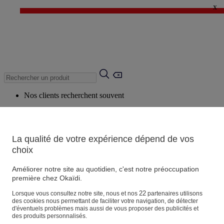
x
✨ LAST DAYS : Jusqu'à -60%* ✨
💙 1€* le 3ème article sur une sélection Été 💙
Nos clients recherchent souvent
Mots clés suggérés
Conseils suggérés
La qualité de votre expérience dépend de vos
Produits suggérés
choix
Voir tous les produits
Améliorer notre site au quotidien, c'est notre préoccupation
première chez Okaïdi.
Magasin
22
Lorsque vous consultez notre site, nous et nos
partenaires utilisons
des cookies nous permettant de faciliter votre navigation, de détecter
d'éventuels problèmes mais aussi de vous proposer des publicités et
des produits personnalisés.
Vos informations personnelles