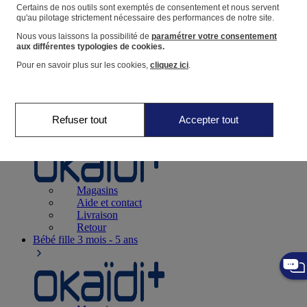
Suivre une commande
Certains de nos outils sont exemptés de consentement et nous servent
qu'au pilotage strictement nécessaire des performances de notre site.
Panier
Nous vous laissons la possibilité de
paramétrer votre consentement
Favoris
aux différentes typologies de cookies.
Pour en savoir plus sur les cookies,
cliquez ici
.
Refuser tout
Accepter tout
Naissance
0-12 mois
Magasins
Aide et contact
Livraison
Retour
Bébé fille
3 mois - 5 ans