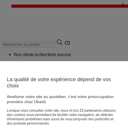
x
✨ LAST DAYS : Jusqu'à -60%* ✨
💙 1€* le 3ème article sur une sélection Été 💙
Nos clients recherchent souvent
Mots clés suggérés
Conseils suggérés
La qualité de votre expérience dépend de vos
Produits suggérés
choix
Voir tous les produits
Améliorer notre site au quotidien, c'est notre préoccupation
première chez Okaïdi.
Magasin
22
Lorsque vous consultez notre site, nous et nos
partenaires utilisons
des cookies nous permettant de faciliter votre navigation, de détecter
d'éventuels problèmes mais aussi de vous proposer des publicités et
des produits personnalisés.
Vos informations personnelles