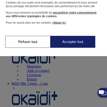
Suivre une commande
Certains de nos outils sont exemptés de consentement et nous servent
qu'au pilotage strictement nécessaire des performances de notre site.
Panier
Nous vous laissons la possibilité de
paramétrer votre consentement
Favoris
aux différentes typologies de cookies.
Pour en savoir plus sur les cookies,
cliquez ici
.
Refuser tout
Accepter tout
Naissance
0-12 mois
Magasins
Aide et contact
Livraison
Retour
Bébé fille
3 mois - 5 ans