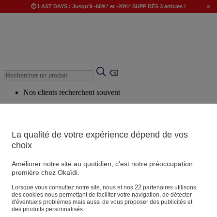
x
⏱️ LAST DAYS : Jusqu'à -60%* et -20%* SUPP DÈS 3 articles !
Nos clients recherchent souvent
Mots clés suggérés
Conseils suggérés
La qualité de votre expérience dépend de vos
Produits suggérés
choix
Voir tous les produits
Améliorer notre site au quotidien, c'est notre préoccupation
première chez Okaïdi.
Magasin
22
Lorsque vous consultez notre site, nous et nos
partenaires utilisons
des cookies nous permettant de faciliter votre navigation, de détecter
d'éventuels problèmes mais aussi de vous proposer des publicités et
des produits personnalisés.
Vos informations personnelles