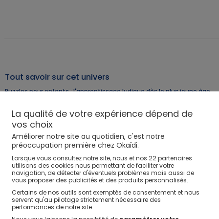
Tout savoir sur cet univers
Puzzles pour enfants : l'apprentissage ludique dès le plus jeune âge
Découvrez notre sélection de puzzles adaptés à chaque âge pour
stimuler le développement de votre enfant. Des puzzles en bois aux
La qualité de votre expérience dépend de
modèles plus complexes, nous avons choisi des jeux de qualité qui
vos choix
accompagnent les apprentissages de votre enfant.
Améliorer notre site au quotidien, c'est notre
Quels modèles retrouver chez Okaïdi ?
préoccupation première chez Okaïdi.
Explorez notre gamme variée qui saura répondre à vos attentes, que
22
Lorsque vous consultez notre site, nous et nos
partenaires
Lire plus
votre enfant soit débutant ou déjà expérimenté.
utilisons des cookies nous permettant de faciliter votre
navigation, de détecter d'éventuels problèmes mais aussi de
Des puzzles adaptés de 3 à 6 ans
vous proposer des publicités et des produits personnalisés.
Les clients Okaidi donnent la note de
4.88 / 139
avis
Les besoins de votre enfant évoluent rapidement entre 3 et 6 ans. Pour
Certains de nos outils sont exemptés de consentement et nous
à la catégorie Puzzle
accompagner sa progression, nous proposons des puzzles avec un
servent qu'au pilotage strictement nécessaire des
nombre de pièces croissant. À 3 ans, les puzzles de 10 à 24 pièces
performances de notre site.
développent sa patience et sa logique.