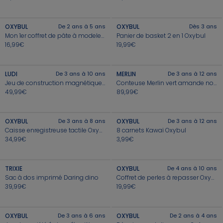
+
+
Jeux d'éveil
Veilleuses, babyphones
🎒 C'est la Rentrée !
Pantalons, shorts
Pantalons
Ensembles, salopettes
Pantalons
Pantalons
Garçon du 25 au 38
Déguisements
TOUS LES PRODUITS
👖Nos Jeans
OXYBUL
Sweats, pulls, gilets
Sweats, pulls, cardigans
Sweats, pulls, cardigans
De 2 ans à 5 ans
OXYBUL
Dès 3 ans
Jeans
Jeans
Chaussons
Mon 1er coffret de pâte à modeler Oxybul
Panier de basket 2 en 1 Oxybul
J'en profite
16,99€
19,99€
+
+
Jeux d'imagination
Nos sélections
⚽Collection Sport
Gigoteuses, couvertures
Maillots de bain, accessoires de plage
Dors bien, pyjamas
Robes, jupes
Sweats, pulls, gilets
Chaussettes antidérapantes
Jeux de construction
Combipilotes
Casquettes, bobs, chapeaux
Maillots de bain, accessoires de plage
Sweats, pulls, gilets
Blousons, vestes
⏱️ Last days
LUDI
De 3 ans à 10 ans
MERLIN
De 3 ans à 12 ans
Jusqu'à -60%*
Jeu de construction magnétique XXL, Ludi
Conteuse Merlin vert amande nouvelle édition
Musique
49,99€
89,99€
Capes de bain
Dors bien, pyjamas
Casquettes, bobs, chapeaux
Blousons, vestes
Pyjamas
+
+
Nos sélections
JEUX SPORTIFS
Livres
Accessoires
Bodies
Bodies
Pyjamas
Maillots de bain
Nos conseils
OXYBUL
De 3 ans à 8 ans
OXYBUL
De 3 ans à 12 ans
Caisse enregistreuse tactile Oxybul
8 carnets Kawaï Oxybul
Boites à histoires, conteuses
Accessoires de puériculture
Chaussettes, collants
Chaussettes bébé garçon
Maillots de bain
Casquette, bob, chapeau
34,99€
3,99€
+
+
OXYBUL
TOUS LES PRODUITS
Doudous
Chaussures du 18 au 24
Chaussures du 18 au 24
Casquette, bob, chapeau
Sous-vêtements, chaussettes
TRIXIE
OXYBUL
De 4 ans à 10 ans
J'en profite
Sac à dos imprimé Daring dino
Coffret de perles à repasser Oxybul
Jouets par âges
Chaussures, chaussons naissance
⏱️ Last days
⏱️ Last days
Sous-vêtements, chaussettes, collants
Chaussures du 25 au 38
Jusqu'à -60%*
Jusqu'à -60%*
39,99€
19,99€
+
+
Nos sélections
☀️ Nouvelle Collection
Nos sélections
Nos sélections
Chaussures du 25 au 38
1€* le 3ème article
sur une sélection Été
OXYBUL
De 3 ans à 6 ans
OXYBUL
De 2 ans à 4 ans