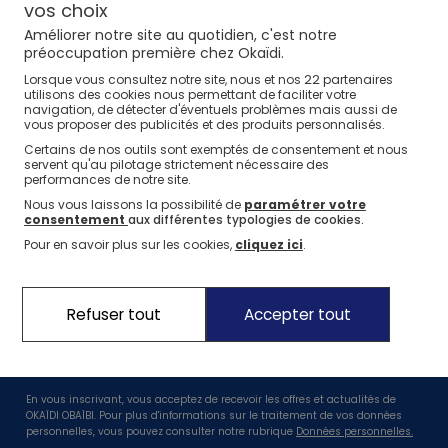
⏱️ Last days
Nos conseils
Nos conseils
Nos sélections
Nos conseils
Nos marques
vos choix
Jusqu'à -60%*
Améliorer notre site au quotidien, c'est notre
La marque Okaïdi
Nos conseils
Nos sélections
préoccupation première chez Okaïdi.
Jeux sportifs
22
Lorsque vous consultez notre site, nous et nos
partenaires
Nos engagements
Nos conseils
utilisons des cookies nous permettant de faciliter votre
navigation, de détecter d'éventuels problèmes mais aussi de
Nos Pantalons & Leggings
Nos Pantalons
Nouvelle Collection
J'en profite
J'en profite
J'en profite
Nos engagements pour l'environnement
vous proposer des publicités et des produits personnalisés.
Certains de nos outils sont exemptés de consentement et nous
Nos actions solidaires
Nouvelle collection
J'en profite
servent qu'au pilotage strictement nécessaire des
performances de notre site.
Idées Cadeaux Naissance
J'en profite
Nous vous laissons la possibilité de
paramétrer votre
consentement
aux différentes typologies de cookies.
Suivez nous
Pour en savoir plus sur les cookies,
cliquez ici
.
Profitez de -10%* dès 20€ sur votre première commande !
Refuser tout
Accepter tout
En vous inscrivant, vous acceptez de recevoir les offres et actualités de
OKAÏDI OBAÏBI. Pour plus d'informations sur le traitement de vos données
personnelles, vous pouvez consulter notre rubrique
Données personnelles.