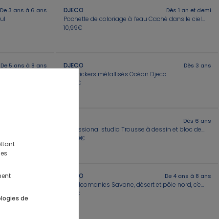
DJECO
De 3 ans à 6 ans
Dès 1 an et demi
ul
Pochette de coloriage à l’eau Caché dans le ciel Djeco
10,99€
DJECO
De 5 ans à 8 ans
Dès 3 ans
issance
160 stickers métallisés Océan Djeco
4,99€
BUKI
De 3 ans à 6 ans
Dès 6 ans
Pochette cartes à gratter Les grosses bêtes Djeco
Professional studio Trousse à dessin et bloc de 35 feuilles Buki
29,99€
ttant
des
ment
DJECO
De 6 ans à 10 ans
De 4 ans à 8 ans
Décalcomanies Savane, désert et pôle nord, c'est la fête ! Djeco
7,99€
ologies de