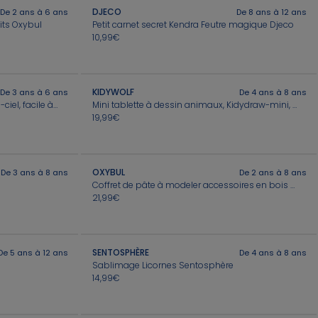
DJECO
De 2 ans à 6 ans
De 8 ans à 12 ans
its Oxybul
Petit carnet secret Kendra Feutre magique Djeco
10,99€
KIDYWOLF
De 3 ans à 6 ans
De 4 ans à 8 ans
Coffret Mes premiers bijoux arc-en-ciel, facile à faire
Mini tablette à dessin animaux, Kidydraw-mini, Kidywolf
19,99€
OXYBUL
De 3 ans à 8 ans
De 2 ans à 8 ans
Coffret de pâte à modeler accessoires en bois Oxybul
21,99€
SENTOSPHÈRE
De 5 ans à 12 ans
De 4 ans à 8 ans
Sablimage Licornes Sentosphère
14,99€