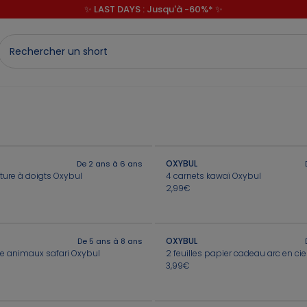
💙 1€* le 3ème article sur une sélection Été 💙
✨ LAST DAYS : Jusqu'à -60%* ✨
OXYBUL
De 2 ans à 6 ans
ture à doigts Oxybul
4 carnets kawaï Oxybul
2,99€
OXYBUL
De 5 ans à 8 ans
ue animaux safari Oxybul
2 feuilles papier cadeau arc en cie
3,99€