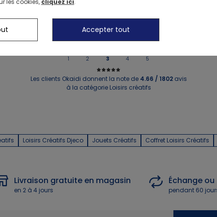
ur les cookies,
cliquez ici
.
out
Accepter tout
1
2
3
4
5
Les clients Okaidi donnent la note de
4.66 / 1802
avis
à la catégorie Loisirs créatifs
éatifs
Loisirs Créatifs Djeco
Jouets Créatifs
Coffret Loisirs Créatifs
Livraison gratuite en magasin
Échange ou
en 2 à 4 jours
pendant 60 jour