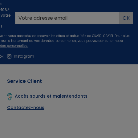
us
 -10%*
 votre
!
vant, vous acceptez de recevoir les offres et actualités de OKAÏDI OBAÏBI. Pour plus
s sur le traitement de vos données personnelles, vous pouvez consulter notre
ées personnelles.
ok
Instagram
Service Client
Accès sourds et malentendants
Contactez-nous