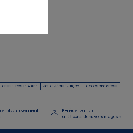
Loisirs Créatifs 4 Ans
Jeux Créatif Garçon
Laboratoire créatif
 remboursement
E-réservation
s
en 2 heures dans votre magasin