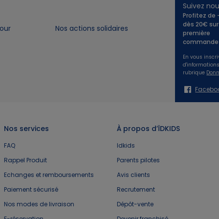
Suivez no
Profitez de
dès 20€ sur
our
Nos actions solidaires
première
commande 
En vous inscri
d'information
rubrique
Donn
Facebo
Nos services
À propos d’ÏDKIDS
FAQ
Idkids
Rappel Produit
Parents pilotes
Echanges et remboursements
Avis clients
Paiement sécurisé
Recrutement
Nos modes de livraison
Dépôt-vente
E-réservation
Devenir franchisé