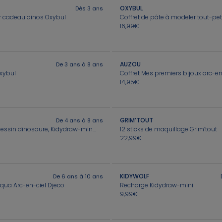
OXYBUL
Dès 3 ans
er cadeau dinos Oxybul
Coffret de pâte à modeler tout-pet
16,99€
AUZOU
De 3 ans à 8 ans
Oxybul
14,95€
GRIM’TOUT
De 4 ans à 8 ans
Mini tablette à dessin dinosaure, Kidydraw-mini, Kidywolf
12 sticks de maquillage Grim’tout
22,99€
KIDYWOLF
De 6 ans à 10 ans
 Aqua Arc-en-ciel Djeco
Recharge Kidydraw-mini
9,99€