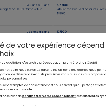
OXYBUL
De 3 ans à 10 ans
Palette de maquillage 9 couleurs Carnaval Grim’tout
Atelier mosaïque dinosaures Oxyb
11,99€
Nos Shorts
DJECO
De 3 ans à 8 ans
Nos Tenues Complètes
Nos Robes
Chaussons de Na
Mes 4 animaux à colorier Washimals Pat' Patrouille Crayola
Mosaïques Sous-bois, Djeco
7,99€
té de votre expérience dépend
hoix
DJECO
Dès 8 ans
e au quotidien, c'est notre préoccupation première chez Okaïdi.
e bain
5,99€
22
ez notre site, nous et nos
partenaires utilisons des cookies nous perme
avigation, de détecter d'éventuels problèmes mais aussi de vous proposer 
duits personnalisés.
ls sont exemptés de consentement et nous servent qu'au pilotage stricte
AUZOU
De 6 ans à 10 ans
rmances de notre site.
Coffret Mes fabuleux bijoux avec présentoir en bois
Coffret Mes bracelets à messages
14,95€
a possibilité de
paramétrer votre consentement
aux différentes typ