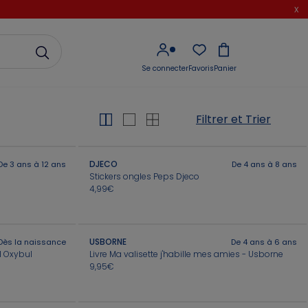
x
Se connecter
Favoris
Panier
Filtrer et Trier
DJECO
De 3 ans à 12 ans
De 4 ans à 8 ans
Stickers ongles Peps Djeco
4,99€
USBORNE
Dès la naissance
De 4 ans à 6 ans
l Oxybul
Livre Ma valisette j'habille mes amies - Usborne
9,95€