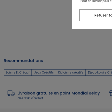
Pour en savoir plus s
Refuser t
Recommandations
Loisirs Et Créatif
Jeux Créatifs
Kit loisirs créatifs
Djeco Loisirs Cr
Livraison gratuite en point Mondial Relay
dès 30€ d'achat