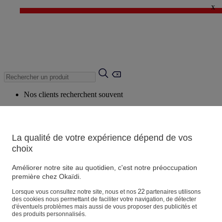
x
✨ LAST DAYS : Jusqu'à -60%* ✨
💙 1€* le 3ème article sur une sélection Été 💙
Nos clients recherchent souvent
Mots clés suggérés
Conseils suggérés
La qualité de votre expérience dépend de vos
Produits suggérés
choix
Voir tous les produits
Améliorer notre site au quotidien, c'est notre préoccupation
première chez Okaïdi.
Magasin
22
Lorsque vous consultez notre site, nous et nos
partenaires utilisons
des cookies nous permettant de faciliter votre navigation, de détecter
d'éventuels problèmes mais aussi de vous proposer des publicités et
des produits personnalisés.
Vos informations personnelles