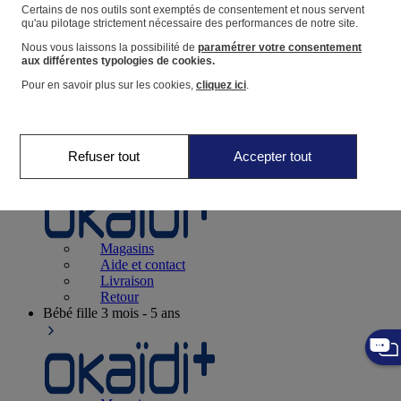
Suivre une commande
Certains de nos outils sont exemptés de consentement et nous servent
qu'au pilotage strictement nécessaire des performances de notre site.
Panier
Nous vous laissons la possibilité de
paramétrer votre consentement
Favoris
aux différentes typologies de cookies.
Pour en savoir plus sur les cookies,
cliquez ici
.
Refuser tout
Accepter tout
Naissance
0-12 mois
Magasins
Aide et contact
Livraison
Retour
Bébé fille
3 mois - 5 ans