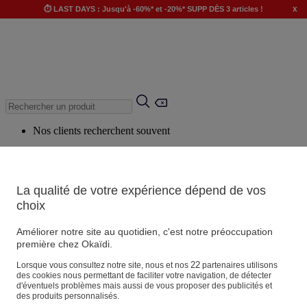
x
⏱️ LAST DAYS : Jusqu'à -60%* et -20%* SUPP DÈS 3 articles !
Nos clients recherchent souvent
Mots clés suggérés
Conseils suggérés
La qualité de votre expérience dépend de vos
Produits suggérés
choix
Voir tous les produits
Améliorer notre site au quotidien, c'est notre préoccupation
première chez Okaïdi.
Magasin
22
Lorsque vous consultez notre site, nous et nos
partenaires utilisons
des cookies nous permettant de faciliter votre navigation, de détecter
d'éventuels problèmes mais aussi de vous proposer des publicités et
des produits personnalisés.
Vos informations personnelles