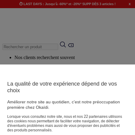
x
⏱️ LAST DAYS : Jusqu'à -60%* et -20%* SUPP DÈS 3 articles !
Nos clients recherchent souvent
Mots clés suggérés
Conseils suggérés
La qualité de votre expérience dépend de vos
Produits suggérés
choix
Voir tous les produits
Améliorer notre site au quotidien, c'est notre préoccupation
première chez Okaïdi.
Magasin
22
Lorsque vous consultez notre site, nous et nos
partenaires utilisons
des cookies nous permettant de faciliter votre navigation, de détecter
d'éventuels problèmes mais aussi de vous proposer des publicités et
des produits personnalisés.
Vos informations personnelles