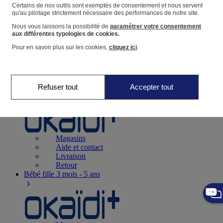
Suivre une commande
Certains de nos outils sont exemptés de consentement et nous servent
qu'au pilotage strictement nécessaire des performances de notre site.
Panier
Nous vous laissons la possibilité de
paramétrer votre consentement
Favoris
aux différentes typologies de cookies.
Pour en savoir plus sur les cookies,
cliquez ici
.
Refuser tout
Accepter tout
Naissance
0-12 mois
Magasins
Aide et contact
Livraison
Retour
Bébé fille
3 mois - 5 ans