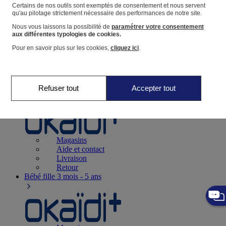
Suivre une commande
Certains de nos outils sont exemptés de consentement et nous servent
qu'au pilotage strictement nécessaire des performances de notre site.
Panier
Nous vous laissons la possibilité de
paramétrer votre consentement
Favoris
aux différentes typologies de cookies.
Pour en savoir plus sur les cookies,
cliquez ici
.
Refuser tout
Accepter tout
Naissance
0-12 mois
Magasins
Aide et contact
Livraison
Retour
Bébé fille
3 mois - 5 ans