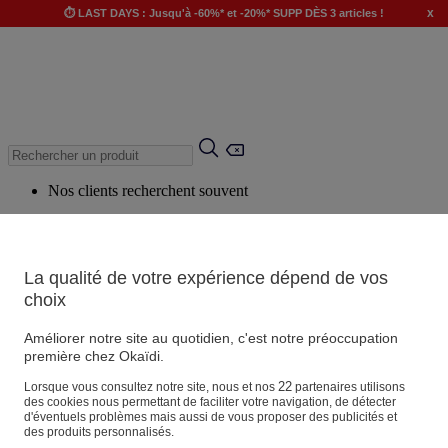
x
⏱️ LAST DAYS : Jusqu'à -60%* et -20%* SUPP DÈS 3 articles !
Nos clients recherchent souvent
Mots clés suggérés
Conseils suggérés
La qualité de votre expérience dépend de vos
Produits suggérés
choix
Voir tous les produits
Améliorer notre site au quotidien, c'est notre préoccupation
première chez Okaïdi.
Magasin
22
Lorsque vous consultez notre site, nous et nos
partenaires utilisons
des cookies nous permettant de faciliter votre navigation, de détecter
d'éventuels problèmes mais aussi de vous proposer des publicités et
des produits personnalisés.
Vos informations personnelles