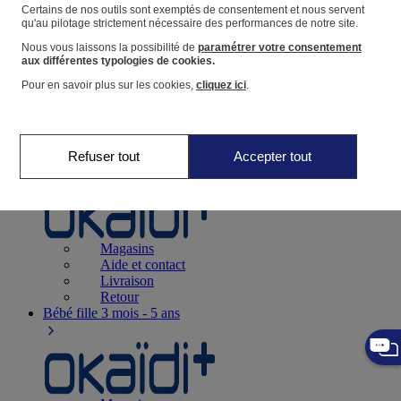
Suivre une commande
Certains de nos outils sont exemptés de consentement et nous servent
qu'au pilotage strictement nécessaire des performances de notre site.
Panier
Nous vous laissons la possibilité de
paramétrer votre consentement
Favoris
aux différentes typologies de cookies.
Pour en savoir plus sur les cookies,
cliquez ici
.
Refuser tout
Accepter tout
Naissance
0-12 mois
Magasins
Aide et contact
Livraison
Retour
Bébé fille
3 mois - 5 ans