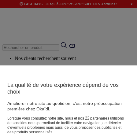
x
⏱️ LAST DAYS : Jusqu'à -60%* et -20%* SUPP DÈS 3 articles !
Nos clients recherchent souvent
Mots clés suggérés
Conseils suggérés
La qualité de votre expérience dépend de vos
Produits suggérés
choix
Voir tous les produits
Améliorer notre site au quotidien, c'est notre préoccupation
première chez Okaïdi.
Magasin
22
Lorsque vous consultez notre site, nous et nos
partenaires utilisons
des cookies nous permettant de faciliter votre navigation, de détecter
d'éventuels problèmes mais aussi de vous proposer des publicités et
des produits personnalisés.
Vos informations personnelles