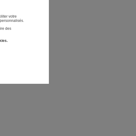
liter votre
 personnalisés.
ire des
kies.