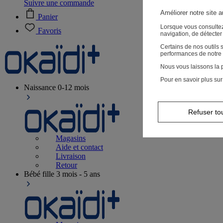
Suivre une commande
Améliorer notre site 
Panier
Lorsque vous consultez
Favoris
navigation, de détecte
Certains de nos outils
performances de notre 
Nous vous laissons la p
Pour en savoir plus sur
Naissance
0-12 mois
Refuser to
Magasins
Aide et contact
Livraison
Retour
Bébé fille
3 mois - 5 ans