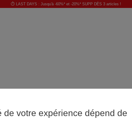
⏱️ LAST DAYS : Jusqu'à -60%* et -20%* SUPP DÈS 3 articles !
é de votre expérience dépend de