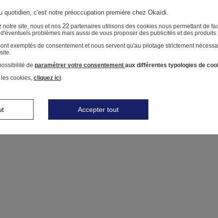
au quotidien, c'est notre préoccupation première chez Okaïdi.
22
 notre site, nous et nos
partenaires utilisons des cookies nous permettant de faci
r d'éventuels problèmes mais aussi de vous proposer des publicités et des produits
 sont exemptés de consentement et nous servent qu'au pilotage strictement nécessa
site.
ossibilité de
paramétrer votre consentement
aux différentes typologies de coo
 les cookies,
cliquez ici
.
ut
Accepter tout