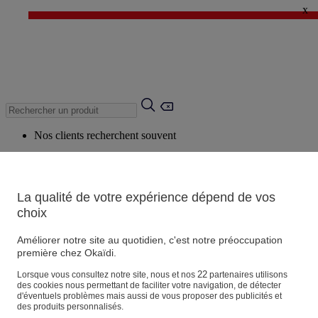
x
✨ LAST DAYS : Jusqu'à -60%* ✨
💙 1€* le 3ème article sur une sélection Été 💙
Nos clients recherchent souvent
Mots clés suggérés
Conseils suggérés
La qualité de votre expérience dépend de vos
Produits suggérés
choix
Voir tous les produits
Améliorer notre site au quotidien, c'est notre préoccupation
première chez Okaïdi.
Magasin
22
Lorsque vous consultez notre site, nous et nos
partenaires utilisons
des cookies nous permettant de faciliter votre navigation, de détecter
d'éventuels problèmes mais aussi de vous proposer des publicités et
des produits personnalisés.
Vos informations personnelles