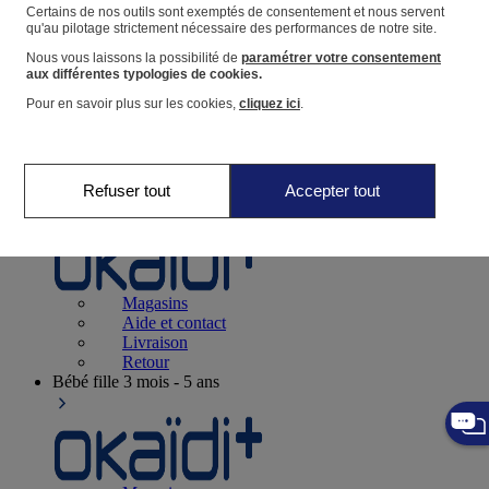
Suivre une commande
Certains de nos outils sont exemptés de consentement et nous servent
qu'au pilotage strictement nécessaire des performances de notre site.
Panier
Nous vous laissons la possibilité de
paramétrer votre consentement
Favoris
aux différentes typologies de cookies.
Pour en savoir plus sur les cookies,
cliquez ici
.
Refuser tout
Accepter tout
Naissance
0-12 mois
Magasins
Aide et contact
Livraison
Retour
Bébé fille
3 mois - 5 ans