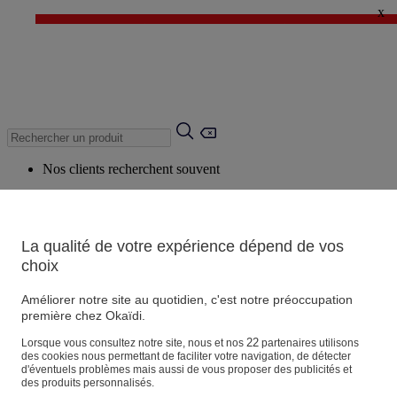
x
✨ LAST DAYS : Jusqu'à -60%* ✨
💙 1€* le 3ème article sur une sélection Été 💙
Nos clients recherchent souvent
Mots clés suggérés
Conseils suggérés
La qualité de votre expérience dépend de vos
Produits suggérés
choix
Voir tous les produits
Améliorer notre site au quotidien, c'est notre préoccupation
première chez Okaïdi.
Magasin
22
Lorsque vous consultez notre site, nous et nos
partenaires utilisons
des cookies nous permettant de faciliter votre navigation, de détecter
d'éventuels problèmes mais aussi de vous proposer des publicités et
des produits personnalisés.
Vos informations personnelles