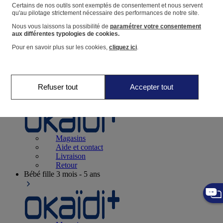
Suivre une commande
Certains de nos outils sont exemptés de consentement et nous servent
qu'au pilotage strictement nécessaire des performances de notre site.
Panier
Nous vous laissons la possibilité de
paramétrer votre consentement
Favoris
aux différentes typologies de cookies.
Pour en savoir plus sur les cookies,
cliquez ici
.
Refuser tout
Accepter tout
Naissance
0-12 mois
Magasins
Aide et contact
Livraison
Retour
Bébé fille
3 mois - 5 ans