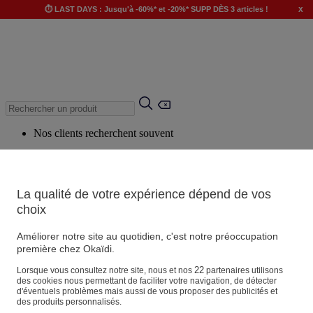
x
⏱️ LAST DAYS : Jusqu'à -60%* et -20%* SUPP DÈS 3 articles !
Nos clients recherchent souvent
Mots clés suggérés
Conseils suggérés
La qualité de votre expérience dépend de vos
Produits suggérés
choix
Voir tous les produits
Améliorer notre site au quotidien, c'est notre préoccupation
première chez Okaïdi.
Magasin
22
Lorsque vous consultez notre site, nous et nos
partenaires utilisons
des cookies nous permettant de faciliter votre navigation, de détecter
d'éventuels problèmes mais aussi de vous proposer des publicités et
des produits personnalisés.
Vos informations personnelles