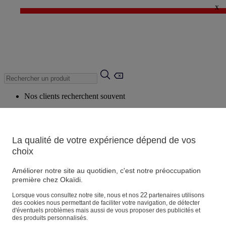
x
✨ LAST DAYS : Jusqu'à -60%* ✨
💙 1€* le 3ème article sur une sélection Été 💙
Nos clients recherchent souvent
Mots clés suggérés
Conseils suggérés
La qualité de votre expérience dépend de vos
Produits suggérés
choix
Voir tous les produits
Améliorer notre site au quotidien, c'est notre préoccupation
première chez Okaïdi.
Magasin
22
Lorsque vous consultez notre site, nous et nos
partenaires utilisons
des cookies nous permettant de faciliter votre navigation, de détecter
d'éventuels problèmes mais aussi de vous proposer des publicités et
des produits personnalisés.
Vos informations personnelles