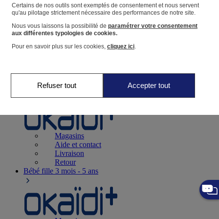
Suivre une commande
Certains de nos outils sont exemptés de consentement et nous servent
qu'au pilotage strictement nécessaire des performances de notre site.
Panier
Nous vous laissons la possibilité de
paramétrer votre consentement
Favoris
aux différentes typologies de cookies.
Pour en savoir plus sur les cookies,
cliquez ici
.
Refuser tout
Accepter tout
Naissance
0-12 mois
Magasins
Aide et contact
Livraison
Retour
Bébé fille
3 mois - 5 ans