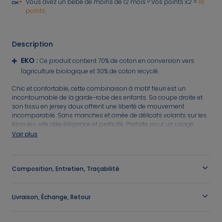
⏱️ Last days
Nos conseils
Nos conseils
1€* le 3ème article
Vous avez un bébé de moins de 12 mois ? Vos points x2 =
18
Nos sélections
Jusqu'à -60%*
sur une sélection Été
points
.
Nos sélections
Nos sélections
Nos conseils
Jeux sportifs
Description
Nos conseils
Nos conseils
Nos Pantalons & Leggings
Nos Pantalons
J'en profite
J'en profite
EKO
:
Ce produit contient 70% de coton en conversion vers
l'agriculture biologique et 30% de coton recyclé.
Nouvelle Collection
J'en profite
Chic et confortable, cette combinaison à motif fleuri est un
incontournable de la garde-robe des enfants. Sa coupe droite et
Idées Cadeaux Naissance
Nouvelle collection
J'en profite
J'en profite
son tissu en jersey doux offrent une liberté de mouvement
incomparable. Sans manches et ornée de délicats volants sur les
épaules, elle allie élégance et praticité. Parfaite pour un usage
quotidien, elle s’enfile facilement grâce à son ouverture sur le
Voir plus
devant.
OBAIBI
Référence
:
0713687_K0138
Composition, Entretien, Traçabilité
Livraison, Échange, Retour