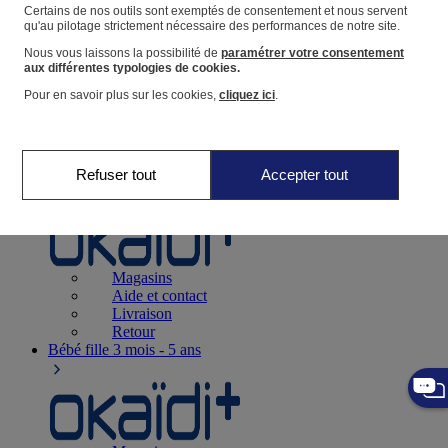
Suivre une commande
Certains de nos outils sont exemptés de consentement et nous servent
qu'au pilotage strictement nécessaire des performances de notre site.
Panier
Nous vous laissons la possibilité de
paramétrer votre consentement
Favoris
aux différentes typologies de cookies.
Pour en savoir plus sur les cookies,
cliquez ici
.
Refuser tout
Accepter tout
Naissance
0-12 mois
Magasins
Aide et contact
Livraison
Retour
Bébé fille
3 mois - 5 ans