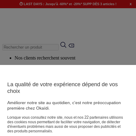
x
⏱️ LAST DAYS : Jusqu'à -60%* et -20%* SUPP DÈS 3 articles !
Nos clients recherchent souvent
Mots clés suggérés
Conseils suggérés
La qualité de votre expérience dépend de vos
Produits suggérés
choix
Voir tous les produits
Améliorer notre site au quotidien, c'est notre préoccupation
première chez Okaïdi.
Magasin
22
Lorsque vous consultez notre site, nous et nos
partenaires utilisons
des cookies nous permettant de faciliter votre navigation, de détecter
d'éventuels problèmes mais aussi de vous proposer des publicités et
des produits personnalisés.
Vos informations personnelles