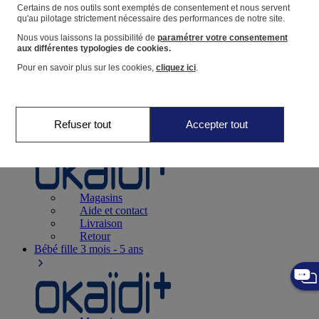
Suivre une commande
Certains de nos outils sont exemptés de consentement et nous servent
qu'au pilotage strictement nécessaire des performances de notre site.
Panier
Nous vous laissons la possibilité de
paramétrer votre consentement
Favoris
aux différentes typologies de cookies.
Pour en savoir plus sur les cookies,
cliquez ici
.
Refuser tout
Accepter tout
Naissance
0-12 mois
Magasins
Aide et contact
Livraison
Retour
Bébé fille
3 mois - 5 ans