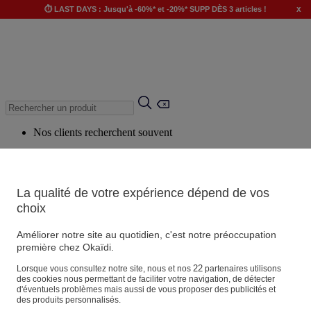
x
⏱️ LAST DAYS : Jusqu'à -60%* et -20%* SUPP DÈS 3 articles !
Nos clients recherchent souvent
Mots clés suggérés
Conseils suggérés
La qualité de votre expérience dépend de vos
Produits suggérés
choix
Voir tous les produits
Améliorer notre site au quotidien, c'est notre préoccupation
première chez Okaïdi.
Magasin
22
Lorsque vous consultez notre site, nous et nos
partenaires utilisons
des cookies nous permettant de faciliter votre navigation, de détecter
d'éventuels problèmes mais aussi de vous proposer des publicités et
des produits personnalisés.
Vos informations personnelles