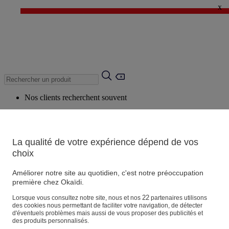
x
✨ LAST DAYS : Jusqu'à -60%* ✨
💙 1€* le 3ème article sur une sélection Été 💙
Nos clients recherchent souvent
Mots clés suggérés
Conseils suggérés
La qualité de votre expérience dépend de vos
Produits suggérés
choix
Voir tous les produits
Améliorer notre site au quotidien, c'est notre préoccupation
première chez Okaïdi.
Magasin
22
Lorsque vous consultez notre site, nous et nos
partenaires utilisons
des cookies nous permettant de faciliter votre navigation, de détecter
d'éventuels problèmes mais aussi de vous proposer des publicités et
des produits personnalisés.
Vos informations personnelles