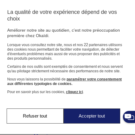
Suivre une commande
Panier
La qualité de votre expérience dépend de vos
choix
Favoris
Améliorer notre site au quotidien, c'est notre préoccupation
première chez Okaïdi.
22
Lorsque vous consultez notre site, nous et nos
partenaires utilisons
des cookies nous permettant de faciliter votre navigation, de détecter
Naissance
0-12 mois
d'éventuels problèmes mais aussi de vous proposer des publicités et
des produits personnalisés.
Certains de nos outils sont exemptés de consentement et nous servent
qu'au pilotage strictement nécessaire des performances de notre site.
Nous vous laissons la possibilité de
paramétrer votre consentement
Magasins
aux différentes typologies de cookies.
Aide et contact
Pour en savoir plus sur les cookies,
cliquez ici
.
Livraison
Retour
Bébé fille
3 mois - 5 ans
Refuser tout
Accepter tout