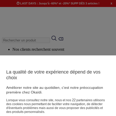
x
⏱️ LAST DAYS : Jusqu'à -60%* et -20%* SUPP DÈS 3 articles !
Nos clients recherchent souvent
Mots clés suggérés
Conseils suggérés
La qualité de votre expérience dépend de vos
Produits suggérés
choix
Voir tous les produits
Améliorer notre site au quotidien, c'est notre préoccupation
première chez Okaïdi.
Magasin
22
Lorsque vous consultez notre site, nous et nos
partenaires utilisons
des cookies nous permettant de faciliter votre navigation, de détecter
d'éventuels problèmes mais aussi de vous proposer des publicités et
des produits personnalisés.
Vos informations personnelles