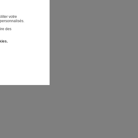
liter votre
 personnalisés.
ire des
kies.