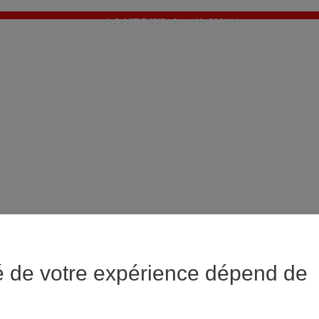
✨ LAST DAYS : Jusqu'à -60%* ✨
💙 1€* le 3ème article sur une sélection Été 💙
é de votre expérience dépend de