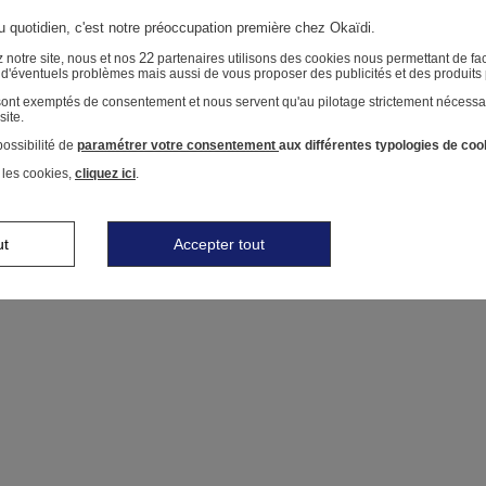
au quotidien, c'est notre préoccupation première chez Okaïdi.
22
 notre site, nous et nos
partenaires utilisons des cookies nous permettant de faci
r d'éventuels problèmes mais aussi de vous proposer des publicités et des produits
 sont exemptés de consentement et nous servent qu'au pilotage strictement nécessa
site.
ossibilité de
paramétrer votre consentement
aux différentes typologies de coo
 les cookies,
cliquez ici
.
ut
Accepter tout