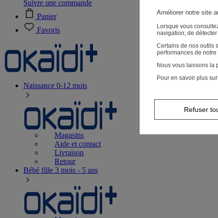
Suivre une commande
Améliorer notre site 
Panier
Lorsque vous consultez
Favoris
navigation, de détecte
Certains de nos outils
performances de notre 
Nous vous laissons la p
Pour en savoir plus sur
Naissance
0-12 mois
Refuser to
Magasins
Aide et contact
Livraison
Retour
Bébé fille
3 mois - 5 ans