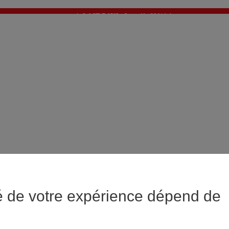
✨ LAST DAYS : Jusqu'à -60%* ✨
💙 1€* le 3ème article sur une sélection Été 💙
é de votre expérience dépend de