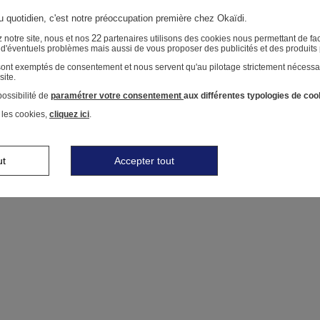
au quotidien, c'est notre préoccupation première chez Okaïdi.
22
 notre site, nous et nos
partenaires utilisons des cookies nous permettant de faci
r d'éventuels problèmes mais aussi de vous proposer des publicités et des produits
 sont exemptés de consentement et nous servent qu'au pilotage strictement nécessa
site.
ossibilité de
paramétrer votre consentement
aux différentes typologies de coo
 les cookies,
cliquez ici
.
ut
Accepter tout