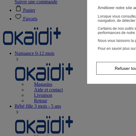
Suivre une commande
Améliorer notre site 
Panier
Lorsque vous consultez
Favoris
navigation, de détecte
Certains de nos outils
performances de notre 
Nous vous laissons la p
Pour en savoir plus sur
Naissance
0-12 mois
Refuser to
Magasins
Aide et contact
Livraison
Retour
Bébé fille
3 mois - 5 ans