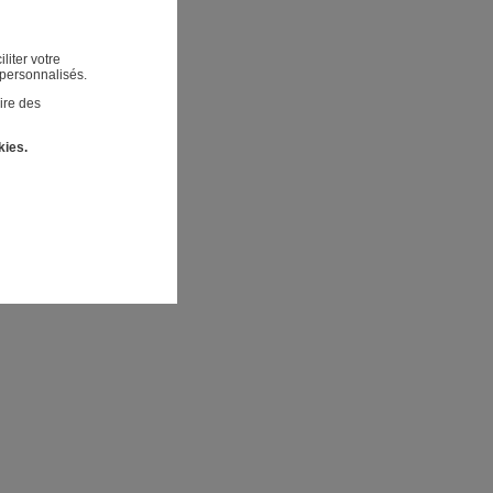
liter votre
 personnalisés.
ire des
kies.