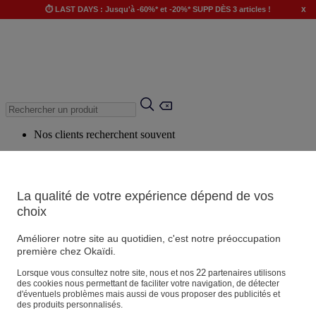
x
⏱️ LAST DAYS : Jusqu'à -60%* et -20%* SUPP DÈS 3 articles !
Nos clients recherchent souvent
Mots clés suggérés
Conseils suggérés
La qualité de votre expérience dépend de vos
Produits suggérés
choix
Voir tous les produits
Améliorer notre site au quotidien, c'est notre préoccupation
première chez Okaïdi.
Magasin
22
Lorsque vous consultez notre site, nous et nos
partenaires utilisons
des cookies nous permettant de faciliter votre navigation, de détecter
d'éventuels problèmes mais aussi de vous proposer des publicités et
des produits personnalisés.
Vos informations personnelles