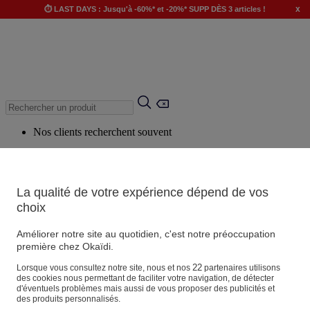
x
⏱️ LAST DAYS : Jusqu'à -60%* et -20%* SUPP DÈS 3 articles !
Nos clients recherchent souvent
Mots clés suggérés
Conseils suggérés
La qualité de votre expérience dépend de vos
Produits suggérés
choix
Voir tous les produits
Améliorer notre site au quotidien, c'est notre préoccupation
première chez Okaïdi.
Magasin
22
Lorsque vous consultez notre site, nous et nos
partenaires utilisons
des cookies nous permettant de faciliter votre navigation, de détecter
d'éventuels problèmes mais aussi de vous proposer des publicités et
des produits personnalisés.
Vos informations personnelles