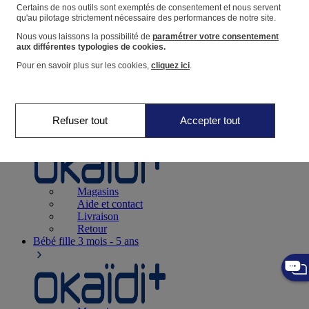
Suivre une commande
Certains de nos outils sont exemptés de consentement et nous servent
qu'au pilotage strictement nécessaire des performances de notre site.
Panier
Nous vous laissons la possibilité de
paramétrer votre consentement
Favoris
aux différentes typologies de cookies.
Pour en savoir plus sur les cookies,
cliquez ici
.
Refuser tout
Accepter tout
Naissance
0-12 mois
Magasins
Aide et contact
Livraison
Retour
Bébé fille
3 mois - 5 ans