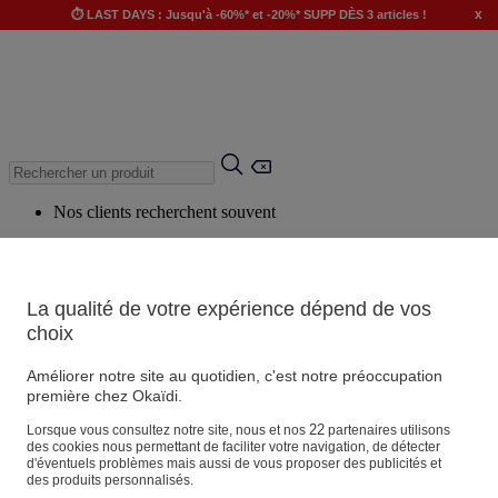
x
⏱️ LAST DAYS : Jusqu'à -60%* et -20%* SUPP DÈS 3 articles !
Nos clients recherchent souvent
Mots clés suggérés
Conseils suggérés
La qualité de votre expérience dépend de vos
Produits suggérés
choix
Voir tous les produits
Améliorer notre site au quotidien, c'est notre préoccupation
première chez Okaïdi.
Magasin
22
Lorsque vous consultez notre site, nous et nos
partenaires utilisons
des cookies nous permettant de faciliter votre navigation, de détecter
d'éventuels problèmes mais aussi de vous proposer des publicités et
des produits personnalisés.
Vos informations personnelles