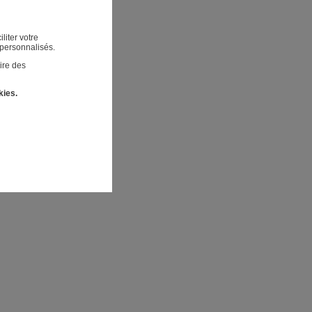
liter votre
 personnalisés.
ire des
kies.