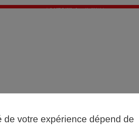
✨ LAST DAYS : Jusqu'à -60%* ✨
💙 1€* le 3ème article sur une sélection Été 💙
é de votre expérience dépend de