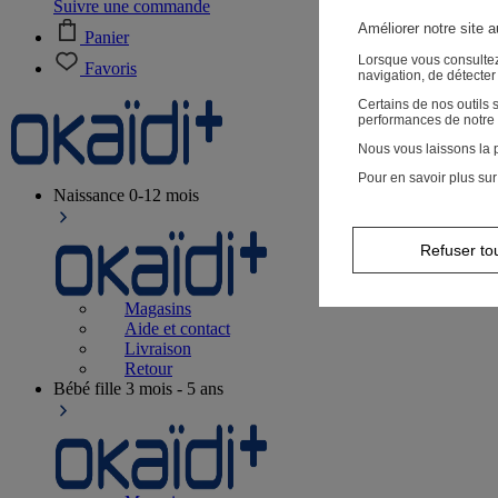
Suivre une commande
Améliorer notre site 
Panier
Lorsque vous consultez
Favoris
navigation, de détecte
Certains de nos outils
performances de notre 
Nous vous laissons la p
Pour en savoir plus sur
Naissance
0-12 mois
Refuser to
Magasins
Aide et contact
Livraison
Retour
Bébé fille
3 mois - 5 ans