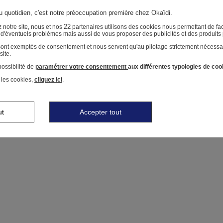
au quotidien, c'est notre préoccupation première chez Okaïdi.
22
 notre site, nous et nos
partenaires utilisons des cookies nous permettant de faci
r d'éventuels problèmes mais aussi de vous proposer des publicités et des produits
 sont exemptés de consentement et nous servent qu'au pilotage strictement nécessa
site.
ossibilité de
paramétrer votre consentement
aux différentes typologies de coo
 les cookies,
cliquez ici
.
ut
Accepter tout