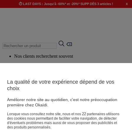
x
⏱️ LAST DAYS : Jusqu'à -60%* et -20%* SUPP DÈS 3 articles !
Nos clients recherchent souvent
Mots clés suggérés
Conseils suggérés
La qualité de votre expérience dépend de vos
Produits suggérés
choix
Voir tous les produits
Améliorer notre site au quotidien, c'est notre préoccupation
première chez Okaïdi.
Magasin
22
Lorsque vous consultez notre site, nous et nos
partenaires utilisons
des cookies nous permettant de faciliter votre navigation, de détecter
d'éventuels problèmes mais aussi de vous proposer des publicités et
des produits personnalisés.
Vos informations personnelles