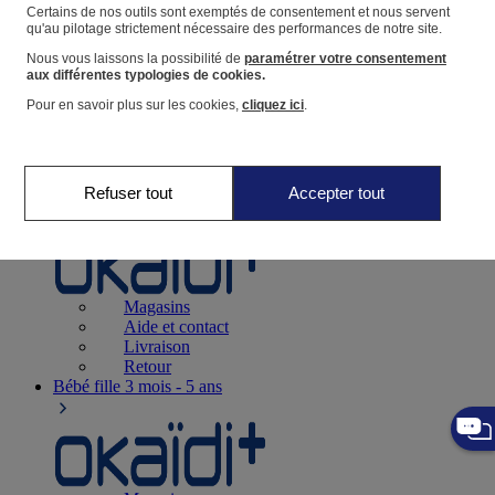
Suivre une commande
Certains de nos outils sont exemptés de consentement et nous servent
qu'au pilotage strictement nécessaire des performances de notre site.
Panier
Nous vous laissons la possibilité de
paramétrer votre consentement
Favoris
aux différentes typologies de cookies.
Pour en savoir plus sur les cookies,
cliquez ici
.
Refuser tout
Accepter tout
Naissance
0-12 mois
Magasins
Aide et contact
Livraison
Retour
Bébé fille
3 mois - 5 ans