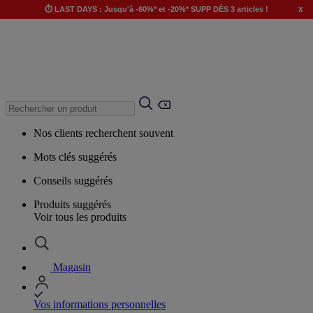
x
⏱️ LAST DAYS : Jusqu'à -60%* et -20%* SUPP DÈS 3 articles !
Nos clients recherchent souvent
Mots clés suggérés
Conseils suggérés
Produits suggérés
Voir tous les produits
Magasin
Vos informations personnelles