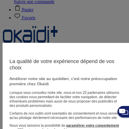
Suivre une commande
Panier
Favoris
Naissance
0-12 mois
La qualité de votre expérience dépend de vos
choix
Améliorer notre site au quotidien, c'est notre préoccupation
Magasins
première chez Okaïdi.
Aide et contact
Livraison
22
Lorsque vous consultez notre site, nous et nos
partenaires utilisons
Retour
des cookies nous permettant de faciliter votre navigation, de détecter
Bébé fille
3 mois - 5 ans
d'éventuels problèmes mais aussi de vous proposer des publicités et
des produits personnalisés.
Certains de nos outils sont exemptés de consentement et nous servent
qu'au pilotage strictement nécessaire des performances de notre site.
Nous vous laissons la possibilité de
paramétrer votre consentement